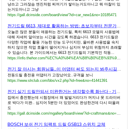
냥쓰고 그러잖슴 엔진처럼 찌꺼기가 쌓이는거도아니고 뭐 마찰이 있
는거도아니고 그냥
https://gall.dcinside.com/board/view/?id=car_new1&no=10185471
전기드릴 6613, 제대로 활용하는 방법: 초보자부터 전문가까지
오늘은 많은 분들이 애용하는 전기드릴, 특히 6613 모델의 사용법에
대해 자세히 알아보는 시간을 갖도록 하겠습니다. 6613 전기드릴은
다양한 작업에 활용 가능한 만능 도구이지만, 올바른 사용법을 숙지
하지 않으면 작업 효율이 떨어지거나 심지어 부상의 위험까지 초래할
수 있습니다. 본 가이드에서는 6613 전기드릴의 기본적인 작동...
https://info.thehor.com/%EC%A0%84%EA%B8%B0%EB%93%9C%EB%A6%B4-6613-%EC%A0%9C%EB%8C%80%EB%A1%9C-%ED%99%9C%EC%9A%A9%ED%95%98%EB%8A%94-%EB%B0%A9%EB%B2%95-%EC%B4%88%EB%B3%B4%EC%9E%90%EB%B6%80%ED%84%B0-%EC%A0%84%EB%AC%B8/
전기 잘 아시는 회원님들..이 어댑터 써도 되는지 봐주시길 부탁드립니다..
전동드릴 충전용 어댑터가 고장났어요..규격을 보니
https://www.slrclub.com/bbs/vx2.php?id=free&no=41441391
전기 실기 드릴안되서 미완한거는 생각할수록 화난다 - 기능사 마이너 갤러리
집에서 충전했는데 시험장에서 왜 빌빌거리다가 꺼지냐 못 드라이버
로 박다가 미완.. 심지어 5분만 더 있었어도 완성한건데 다시 떠올려
도
https://gall.dcinside.com/mgallery/board/view/?id=craftmans&no=7738
BOSCH 보쉬 전기 임팩트 드릴 GSB13 스위치 교체