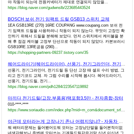
야 작동이 되는데 전원커넥터가 제대로 연결되지 않았을...
https://blog.naver.com/gudwnslb/223685443524
BOSCH 보쉬 전기 임팩트 드릴 GSB13 스위치 교체
1EA GSB13RE (270) 16RE COUPANG www.coupang.com 보쉬 전
기 임팩트 드릴을 사용하려니 작동이 되지 않는다. 무엇이 고장인 확
인하기 위해서 드릴을 분해해 보았다. 먼저 스위치에서 케이블을 분
해 후 점검 케이블 고정부 단선으로 작동이 되지 않았다. 카본브러시
GSB10RE.13RE공용 (290)...
https://shopping-partners-09237.tistory.com/35
헤어드라이기(헤어드라이어), 선풍기, 전기그라인더, 전기드릴 등 단선 고장 때 셀프 수리 방법, 그리고 전기코드....
선풍기, 전기그라인더, 전기드릴 등 단선 고장 때 셀프 수리 방법, 그
리고 전기코드 교체. 자 그럼 수리를 시작해 봅시다. 헤어드라이기,
선풍기, 전기드릴, 전기...
https://blog.naver.com/pdh1284/223547119892
마끼다 전기드릴(고장.부품용)택포함3.5만 - 전자종합-장터
010-****-****
https://www.soriaudio.com/index.php?mid=m_com&document_srl=52658190
야근데 모터라는게 고장나기 존나 어렵지않냐? - 자동차 갤러리
뭐 배터리문제는 들어봤어도뭐 모터는 고장났단말을 들어본적이없
네생각해보니 주변에 모터쓰는 기계들드릴같은거막 십년 이십년 그