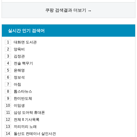
쿠팡 검색결과 더보기 →
실시간 인기 검색어
1
대화면 도서관
2
양육비
3
김정관
4
전술 핵무기
5
윤해영
6
정보석
7
아침
8
톱스타뉴스
9
한미반도체
10
이임생
11
삼성 도어락 휴대폰
12
전체 lt 기사목록
13
끼리끼리 노래
14
돌산도 컨테이너 살인사건